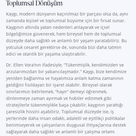
Toplumsal Dönüşüm
Kaygı, modern dünyanın kaçınılmaz bir parçası olsa da, aynı
zamanda kişisel ve toplumsal büyüme için bir fırsat sunar.
Kaygının altında yatan nedenleri anlayarak ve içsel
bilgeliğimize güvenerek, hem bireysel hem de toplumsal
düzeyde daha sağlıklı ve anlamlı bir yaşam yaratabiliriz. Bu
yolculuk cesaret gerektirse de, sonunda bizi daha tatmin
edici ve otantik bir yaşama ulaştırabilir.
Dr. Ellen Vora’nın ifadesiyle, “Tükenmişlik, kendimizden ve
arzularımızdan bir yabancılaşmadır.” Kaygı, bize kendimize
yeniden bağlanma ve hayatımıza anlam katma zamanının
geldiğini fısıldayan bir işaret olabilir. Bireysel olarak
sınırlarımızı belirlemek, “hayır” demeyi öğrenmek,
dinlenmeye zaman ayırmak ve hobiler edinmek gibi
stratejilerle tükenmişlikle başa çıkabilir, kaygının yarattığı
çaresizlik hissini aşabiliriz. Toplumsal düzeyde ise, iş
yerlerinde daha insan odaklı, adaletli ve eşitlikçi politikalar
benimseyerek ve çalışanların duygusal ihtiyaçlarına destek
sağlayarak daha sağlıklı ve anlamlı bir çalışma ortamı