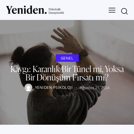
GENEL
Kaygı: Karanlık Bir Tünel mi, Yoksa
Bir Dönüşüm Fırsatı mı?
YENIDEN PSIKOLOJI
Ağustos 21, 2024