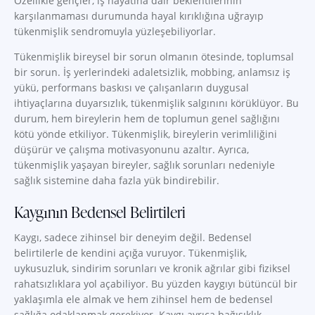
Özellikle gençler, iş hayatına dair beklentilerinin
karşılanmaması durumunda hayal kırıklığına uğrayıp
tükenmişlik sendromuyla yüzleşebiliyorlar.
Tükenmişlik bireysel bir sorun olmanın ötesinde, toplumsal
bir sorun. İş yerlerindeki adaletsizlik, mobbing, anlamsız iş
yükü, performans baskısı ve çalışanların duygusal
ihtiyaçlarına duyarsızlık, tükenmişlik salgınını körüklüyor. Bu
durum, hem bireylerin hem de toplumun genel sağlığını
kötü yönde etkiliyor. Tükenmişlik, bireylerin verimliliğini
düşürür ve çalışma motivasyonunu azaltır. Ayrıca,
tükenmişlik yaşayan bireyler, sağlık sorunları nedeniyle
sağlık sistemine daha fazla yük bindirebilir.
Kaygının Bedensel Belirtileri
Kaygı, sadece zihinsel bir deneyim değil. Bedensel
belirtilerle de kendini açığa vuruyor. Tükenmişlik,
uykusuzluk, sindirim sorunları ve kronik ağrılar gibi fiziksel
rahatsızlıklara yol açabiliyor. Bu yüzden kaygıyı bütüncül bir
yaklaşımla ele almak ve hem zihinsel hem de bedensel
sağlığa odaklanmak gerekiyor. Kaygı ayrıca bağışıklık