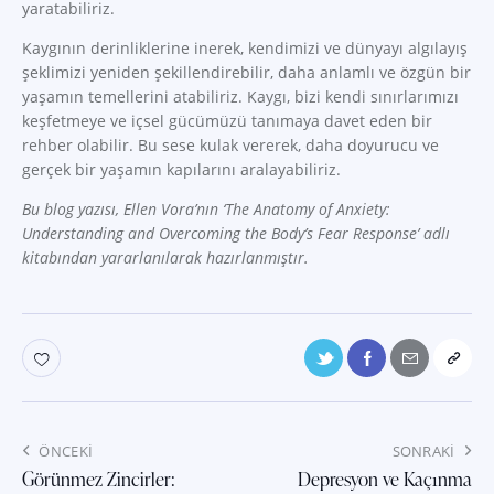
yaratabiliriz.
Kaygının derinliklerine inerek, kendimizi ve dünyayı algılayış
şeklimizi yeniden şekillendirebilir, daha anlamlı ve özgün bir
yaşamın temellerini atabiliriz. Kaygı, bizi kendi sınırlarımızı
keşfetmeye ve içsel gücümüzü tanımaya davet eden bir
rehber olabilir. Bu sese kulak vererek, daha doyurucu ve
gerçek bir yaşamın kapılarını aralayabiliriz.
Bu blog yazısı, Ellen Vora’nın ‘The Anatomy of Anxiety:
Understanding and Overcoming the Body’s Fear Response’ adlı
kitabından yararlanılarak hazırlanmıştır.
Yazı
ÖNCEKI
SONRAKI
gezinmesi
Görünmez Zincirler:
Depresyon ve Kaçınma